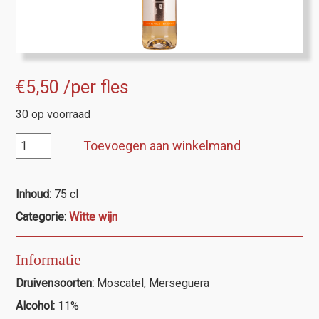
€
5,50
/per fles
30 op voorraad
Torre
Toevoegen aan winkelmand
de
la
Pobleta
Inhoud:
75 cl
sweet
Categorie:
Witte wijn
aantal
Informatie
Druivensoorten:
Moscatel, Merseguera
Alcohol:
11%