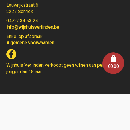
Lauwrijkstraat 6
2223 Schriek
0472/ 34 53 24
info@wijnhuisverlinden.be
Enkel op afspraak
Algemene voorwaarden
Wijnhuis Verlinden verkoopt geen wijnen aan personen
€
0,00
jonger dan 18 jaar.
Aarzel niet en contacteer ons