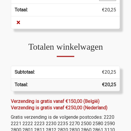
Gutturnio
Riserva,
€
20,25
4
×
Valli
"La
Barbona"
aantal
Totalen winkelwagen
€
20,25
€
20,25
Verzending is gratis vanaf €150,00 (België)
Verzending is gratis vanaf €250,00 (Nederland)
Gratis verzending is de volgende postcodes: 2220
2221 2222 2223 2230 2235 2270 2500 2580 2590
2800 2801 2811 2812 2820 2830 2860 2861 3110