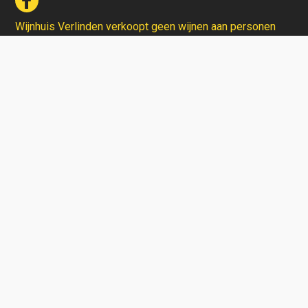
Wijnhuis Verlinden verkoopt geen wijnen aan personen
jonger dan 18 jaar.
Aarzel niet en contacteer ons