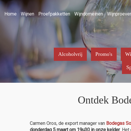
Home
Wijnen
Proefpakketten
Wijndomeinen
Wijnproever
Alcoholvrij
Promo's
Wi
Sp
Ontdek Bode
Carmen Oros, de export manager van
Bodegas S
donderdag 5 maart om 19u30 in onze kelder
. Het