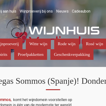
ij aan huis
Wijnproeverij bij ons
Nieuws
Cadeaubon
jnproeverij
Witte wijn
Rode wijn
Rosé wijn
irits
Proefpakketten
Geschenkverpakking
gas Sommos (Spanje)! Donder
ommos,
komt het wijndomein voorstellen op
 domein is één van de modernste ter wereld.