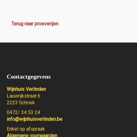
Terug naar proeverijen
Contactgegevens
Wijnhuis Verlinden
Lauwrijkstraat 6
2223 Schriek
0472/ 34 53 24
info@wijnhuisverlinden.be
Enkel op afspraak
Algemene voorwaarden