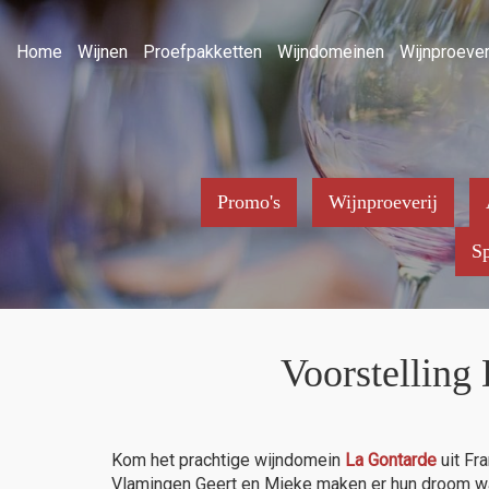
Home
Wijnen
Proefpakketten
Wijndomeinen
Wijnproever
Promo's
Wijnproeverij
Sp
Voorstelling
Kom het prachtige wijndomein
La Gontarde
uit Fr
Vlamingen Geert en Mieke maken er hun droom waa