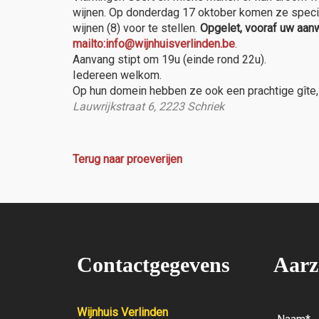
wijnen. Op donderdag 17 oktober komen ze specia
wijnen (8) voor te stellen.
Opgelet, vooraf uw aan
mailto:info@wijnhuisverlinden.be
.
Aanvang stipt om 19u (einde rond 22u).
Iedereen welkom.
Op hun domein hebben ze ook een prachtige gîte,
Lauwrijkstraat 6, 2223 Schriek
Terug naar proeverijen
Contactgegevens
Aarz
Wijnhuis Verlinden