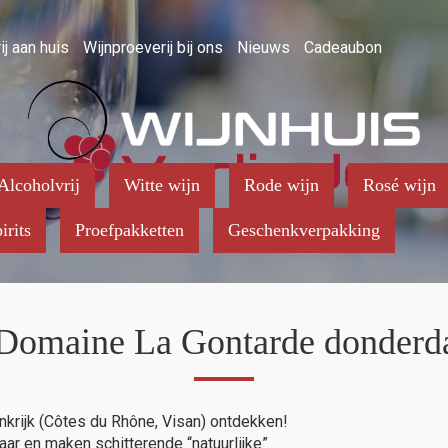
ij aan huis
Wijnproeverij bij ons
Nieuws
Cadeaubon
Alcoholvrij
Witte wijn
Rode wijn
Rosé wijn
irits
Proefpakketten
Geschenkverpakking
 Domaine La Gontarde donderd
ankrijk (Côtes du Rhône, Visan) ontdekken!
r en maken schitterende “natuurlijke”