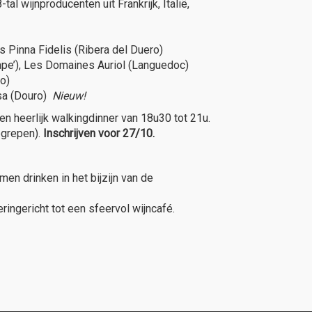
 wijnproducenten uit Frankrijk, Italië,
s Pinna Fidelis (Ribera del Duero)
pe’), Les Domaines Auriol (Languedoc)
o)
asa (Douro)
Nieuw!
 heerlijk walkingdinner van 18u30 tot 21u.
egrepen).
Inschrijven voor 27/10.
en drinken in het bijzijn van de
ingericht tot een sfeervol wijncafé.