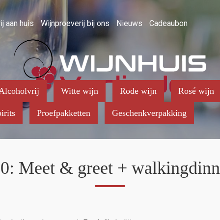
ij aan huis
Wijnproeverij bij ons
Nieuws
Cadeaubon
Alcoholvrij
Witte wijn
Rode wijn
Rosé wijn
irits
Proefpakketten
Geschenkverpakking
0: Meet & greet + walkingdinn