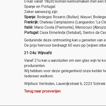
U kan vanaf 18u30 komen kennismaken met een 8-tal
Spanje en Portugal.
Zeker aanwezig zijn:
Spanje:
Bodegas Rosario (Bullas)
Nieuw!
, Bodega
Frankrijk:
Chateau Camplazens (Languedoc ‘La Cla
Italië:
Mario Costa (Piemonte), Meniccuci (Abruzz
Portugal:
Casa Ermelinda (Setubal), Santos da C
Gedurende deze ontmoeting kan u genieten van een
De prijs hiervoor bedraagt 60 euro pp (wijnen inb
21-24u: Wijncafé
Vanaf 21u kan u aansluiten om een glas wijn te kom
producenten.
Wij hebben voor deze gelegenheid onze kelder her
Iedereen welkom.
Wijnhuis Verlinden, Lauwrijkstraat 6, 2223 Schriek
Terug naar proeverijen