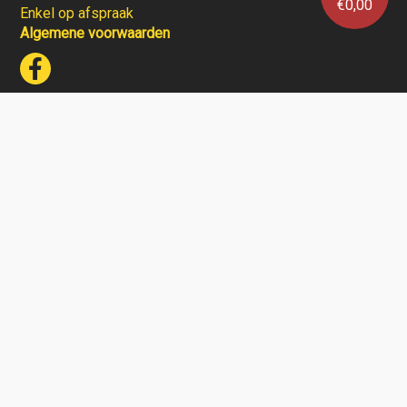
€
0,00
Enkel op afspraak
Algemene voorwaarden
Wijnhuis Verlinden verkoopt geen wijnen aan personen
jonger dan 18 jaar.
Aarzel niet en contacteer ons