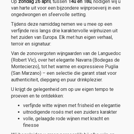
Op
zondag 26 april
, tussen
14u en 18u
, nodigen wij u
van harte uit voor een bijzondere wijnproeverij in een
ongedwongen en sfeervolle setting.
Tijdens deze namiddag nemen we u mee op een
verfijnde reis langs drie karaktervolle wijnhuizen uit
het zuiden van Europa. Elk met hun eigen verhaal,
terroir en signatuur:
Van de zonovergoten wijngaarden van de Languedoc
(Robert Vic), over het elegante Navarra (Bodegas de
Montecierzo), tot het warme en expressieve Puglia
(San Marzano) – een selectie die garant staat voor
authenticiteit, diepgang en puur drinkplezier.
U krijgt de gelegenheid om op uw eigen tempo te
proeven en te ontdekken:
verfijnde witte wijnen met frisheid en elegantie
uitnodigende rosés met een zuiders karakter
volle, gelaagde rode wijnen met kracht en
finesse