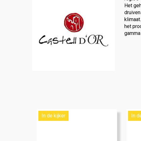
Het geh
druiven
klimaat
het pro
gamma v
In de kijker
In d