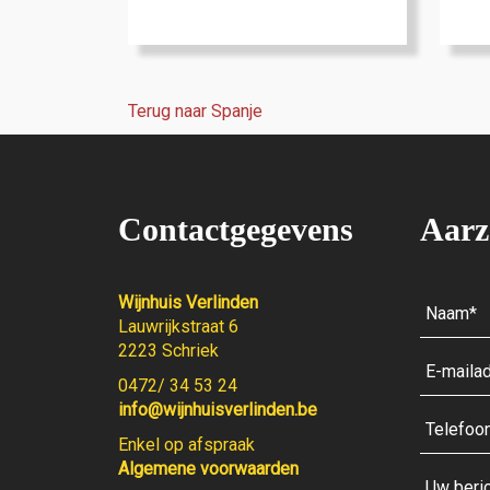
Terug naar Spanje
Contactgegevens
Aarz
Wijnhuis Verlinden
Lauwrijkstraat 6
2223 Schriek
0472/ 34 53 24
info@wijnhuisverlinden.be
Enkel op afspraak
Algemene voorwaarden