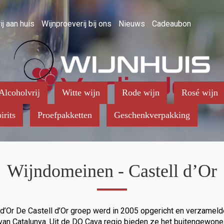
ij aan huis
Wijnproeverij bij ons
Nieuws
Cadeaubon
Alcoholvrij
Witte wijn
Rode wijn
Rosé wijn
irits
Proefpakketten
Geschenkverpakking
Wijndomeinen - Castell d’Or
 d’Or De Castell d’Or groep werd in 2005 opgericht en verzamel
 van Catalunya. Uit de DO Cava regio bieden ze het buitengewon