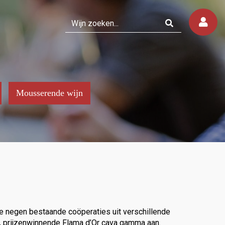
Mousserende wijn
de negen bestaande coöperaties uit verschillende
e, prijzenwinnende Flama d’Or cava gamma aan.