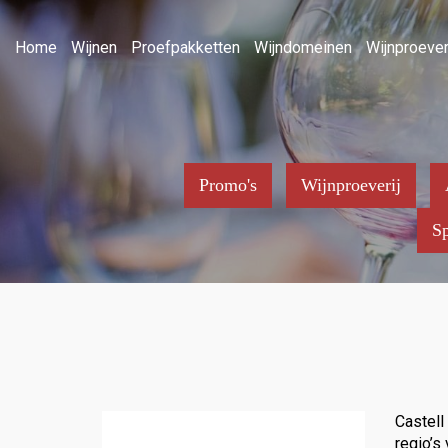
Home
Wijnen
Proefpakketten
Wijndomeinen
Wijnproever
Promo's
Wijnproeverij
Sp
Castell
regio’s