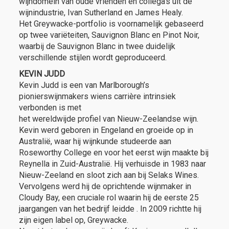
wijndomein van oude vrienden en collega’s uit de
wijnindustrie, Ivan Sutherland en James Healy.
Het Greywacke-portfolio is voornamelijk gebaseerd
op twee variëteiten, Sauvignon Blanc en Pinot Noir,
waarbij de Sauvignon Blanc in twee duidelijk
verschillende stijlen wordt geproduceerd.
KEVIN JUDD
Kevin Judd is een van Marlborough’s
pionierswijnmakers wiens carrière intrinsiek
verbonden is met
het wereldwijde profiel van Nieuw-Zeelandse wijn.
Kevin werd geboren in Engeland en groeide op in
Australië, waar hij wijnkunde studeerde aan
Roseworthy College en voor het eerst wijn maakte bij
Reynella in Zuid-Australië. Hij verhuisde in 1983 naar
Nieuw-Zeeland en sloot zich aan bij Selaks Wines.
Vervolgens werd hij de oprichtende wijnmaker in
Cloudy Bay, een cruciale rol waarin hij de eerste 25
jaargangen van het bedrijf leidde . In 2009 richtte hij
zijn eigen label op, Greywacke.