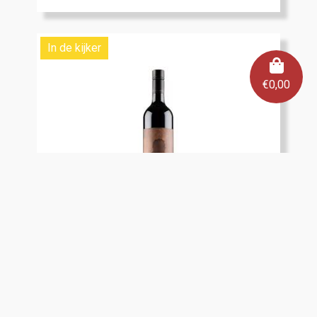
In de kijker
€
0,00
Peter Lehmann The Barossan Shiraz