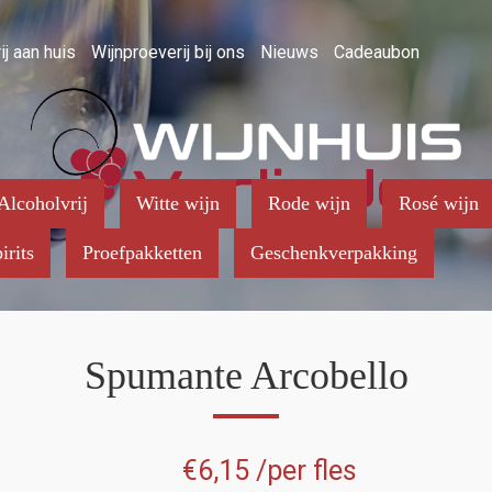
ij aan huis
Wijnproeverij bij ons
Nieuws
Cadeaubon
Alcoholvrij
Witte wijn
Rode wijn
Rosé wijn
irits
Proefpakketten
Geschenkverpakking
Spumante Arcobello
€
6,15
/per fles