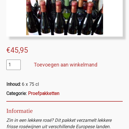
€
45,95
Proefpakket
Toevoegen aan winkelmand
24
"Fresh
rosé"
Inhoud:
6 x 75 cl
(Europa)
Categorie:
Proefpakketten
aantal
Informatie
Zin in een lekkere rosé? Dit pakket verzamelt lekkere
frisse
roséwijnen uit verschillende Europese landen.