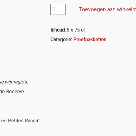
Proefpakket
Toevoegen aan winkel
6
Frankrijk
(rood)
Inhoud:
6 x 75 cl
aantal
Categorie:
Proefpakketten
e wijnregio’s.
nde Reserve
”
Les Petites Ranga”