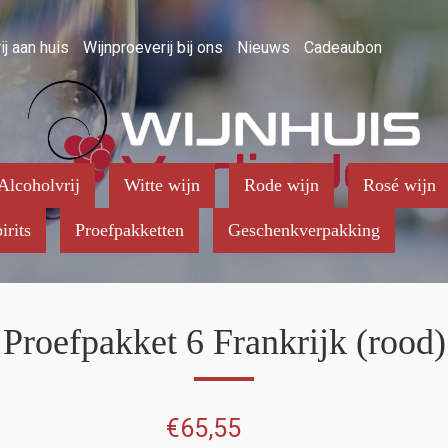
ij aan huis
Wijnproeverij bij ons
Nieuws
Cadeaubon
Alcoholvrij
Witte wijn
Rode wijn
Rosé wijn
irits
Proefpakketten
Geschenkverpakking
Proefpakket 6 Frankrijk (rood)
€
65,55