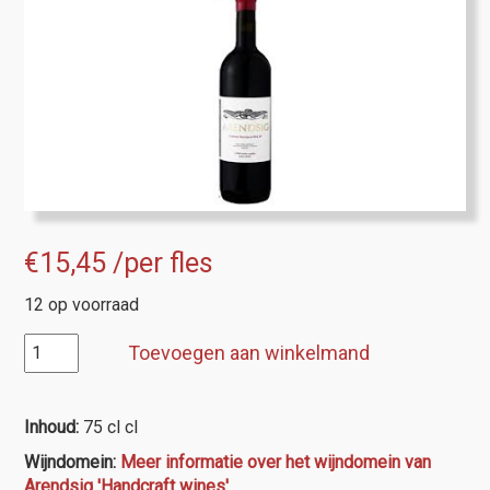
€
15,45
/per fles
12 op voorraad
Arendsig
Toevoegen aan winkelmand
Cabernet
Sauvignon
Block
Inhoud:
75 cl cl
A9
Wijndomein:
Meer informatie over het wijndomein van
aantal
Arendsig 'Handcraft wines'