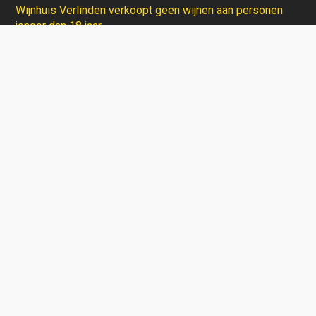
Wijnhuis Verlinden verkoopt geen wijnen aan personen
jonger dan 18 jaar.
Aarzel niet en contacteer ons