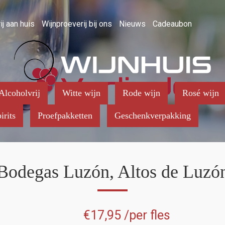
ij aan huis
Wijnproeverij bij ons
Nieuws
Cadeaubon
Alcoholvrij
Witte wijn
Rode wijn
Rosé wijn
irits
Proefpakketten
Geschenkverpakking
Bodegas Luzón, Altos de Luzó
€
17,95
/per fles