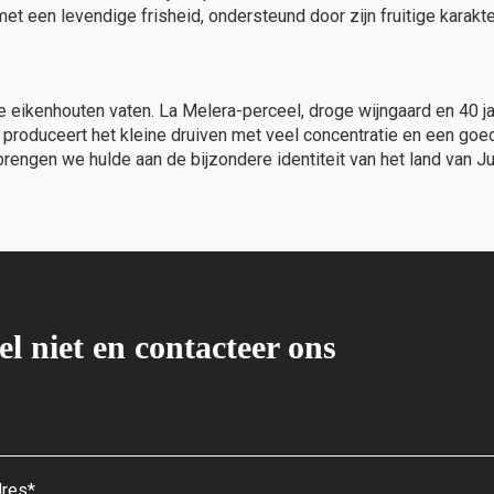
met een levendige frisheid, ondersteund door zijn fruitige karakt
 eikenhouten vaten. La Melera-perceel, droge wijngaard en 40 ja
produceert het kleine druiven met veel concentratie en een goe
engen we hulde aan de bijzondere identiteit van het land van J
el niet en contacteer ons