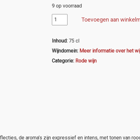
9 op voorraad
Bodegas
Toevoegen aan winkel
Luzón,
Altos
de
Inhoud:
75 cl
Luzón
Wijndomein:
Meer informatie over het 
aantal
Categorie:
Rode wijn
lecties, de aroma’s zijn expressief en intens, met tonen van roo