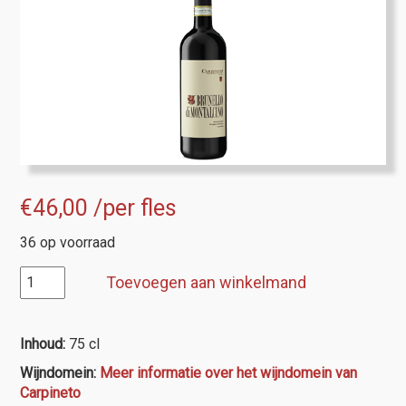
€
46,00
/per fles
36 op voorraad
Carpineto
Toevoegen aan winkelmand
Brunello
di
Montalcino
Inhoud:
75 cl
aantal
Wijndomein:
Meer informatie over het wijndomein van
Carpineto