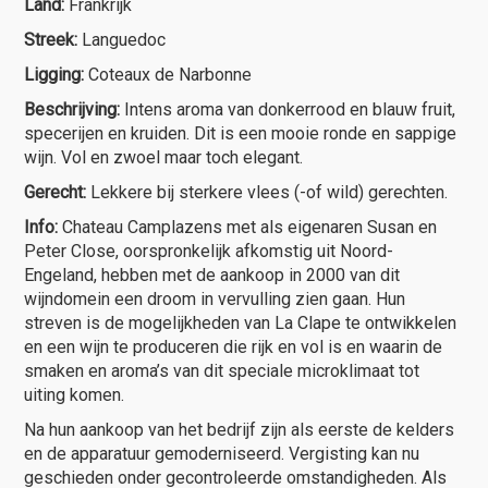
Land:
Frankrijk
Streek:
Languedoc
Ligging:
Coteaux de Narbonne
Beschrijving:
Intens aroma van donkerrood en blauw fruit,
specerijen en kruiden. Dit is een mooie ronde en sappige
wijn. Vol en zwoel maar toch elegant.
Gerecht:
Lekkere bij sterkere vlees (-of wild) gerechten.
Info:
Chateau Camplazens met als eigenaren Susan en
Peter Close, oorspronkelijk afkomstig uit Noord-
Engeland, hebben met de aankoop in 2000 van dit
wijndomein een droom in vervulling zien gaan. Hun
streven is de mogelijkheden van La Clape te ontwikkelen
en een wijn te produceren die rijk en vol is en waarin de
smaken en aroma’s van dit speciale microklimaat tot
uiting komen.
Na hun aankoop van het bedrijf zijn als eerste de kelders
en de apparatuur gemoderniseerd. Vergisting kan nu
geschieden onder gecontroleerde omstandigheden. Als