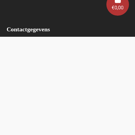
€
0,00
Contactgegevens
Wijnhuis Verlinden
Lauwrijkstraat 6
2223 Schriek
0472/ 34 53 24
info@wijnhuisverlinden.be
Enkel op afspraak
Algemene voorwaarden
Wijnhuis Verlinden verkoopt geen wijnen aan personen
jonger dan 18 jaar.