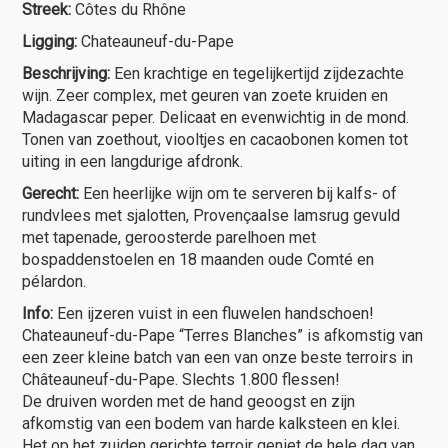
Streek:
Côtes du Rhône
Ligging:
Chateauneuf-du-Pape
Beschrijving:
E
en krachtige en tegelijkertijd zijdezachte
wijn. Zeer complex, met geuren van zoete kruiden en
Madagascar peper. Delicaat en evenwichtig in de mond.
Tonen van zoethout, viooltjes en cacaobonen komen tot
uiting in een langdurige afdronk.
Gerecht:
Een heerlijke wijn om te serveren bij kalfs- of
rundvlees met sjalotten, Provençaalse lamsrug gevuld
met tapenade, geroosterde parelhoen met
bospaddenstoelen en 18 maanden oude Comté en
pélardon.
Info:
Een ijzeren vuist in een fluwelen handschoen!
Chateauneuf-du-Pape “Terres Blanches” is afkomstig van
een zeer kleine batch van een van onze beste terroirs in
Châteauneuf-du-Pape. Slechts 1.800 flessen!
De druiven worden met de hand geoogst en zijn
afkomstig van een bodem van harde kalksteen en klei.
Het op het zuiden gerichte terroir geniet de hele dag van