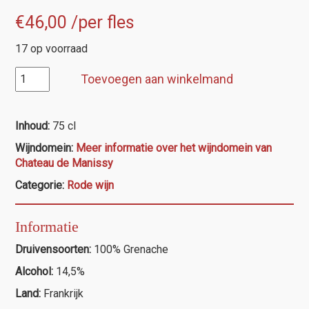
€
46,00
/per fles
17 op voorraad
Chateauneuf-
Toevoegen aan winkelmand
du-
Pape,
Chateau
Inhoud:
75 cl
de
Wijndomein:
Meer informatie over het wijndomein van
Manissy
Chateau de Manissy
"Terres
Blanches"
Categorie:
Rode wijn
aantal
Informatie
Druivensoorten:
100% Grenache
Alcohol:
14,5%
Land:
Frankrijk