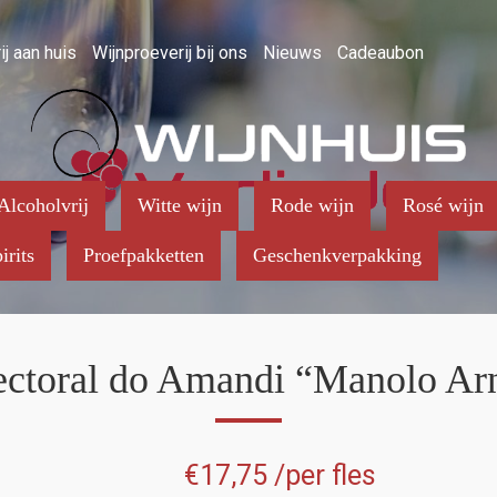
ij aan huis
Wijnproeverij bij ons
Nieuws
Cadeaubon
Alcoholvrij
Witte wijn
Rode wijn
Rosé wijn
irits
Proefpakketten
Geschenkverpakking
ectoral do Amandi “Manolo Ar
€
17,75
/per fles