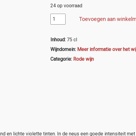
24 op voorraad
D.O.
Toevoegen aan winkel
Ribera
Sacra,
Rectoral
Inhoud:
75 cl
do
Wijndomein:
Meer informatie over het w
Amandi
"Manolo
Categorie:
Rode wijn
Arnayo"
Limited
Edition
aantal
 en lichte violette tinten. In de neus een goede intensiteit met 