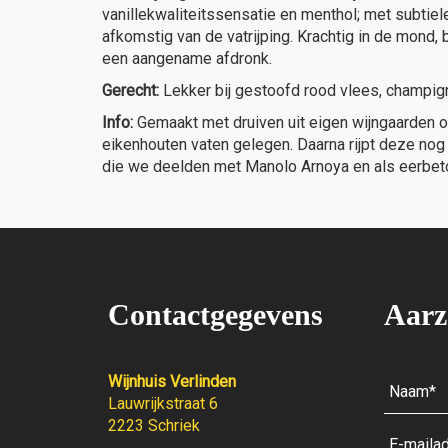
vanillekwaliteitssensatie en menthol; met subtiel
afkomstig van de vatrijping. Krachtig in de mond,
een aangename afdronk.
Gerecht:
Lekker bij gestoofd rood vlees, champig
Info:
Gemaakt met druiven uit eigen wijngaarden o
eikenhouten vaten gelegen. Daarna rijpt deze nog 
die we deelden met Manolo Arnoya en als eerbeto
Contactgegevens
Aarz
Wijnhuis Verlinden
Lauwrijkstraat 6
2223 Schriek