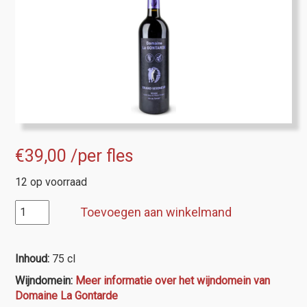
€
39,00
/per fles
12 op voorraad
Domaine
Toevoegen aan winkelmand
La
Gontarde,
Grand
Inhoud:
75 cl
Seigneur
Wijndomein:
Meer informatie over het wijndomein van
aantal
Domaine La Gontarde