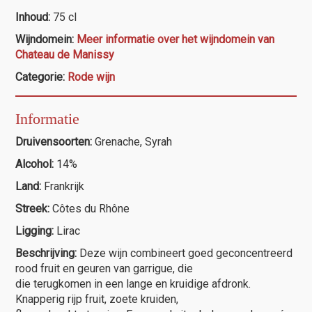
Mannisy
Inhoud:
75 cl
"Trinité"
Wijndomein:
Meer informatie over het wijndomein van
rouge
Chateau de Manissy
aantal
Categorie:
Rode wijn
Informatie
Druivensoorten:
Grenache, Syrah
Alcohol:
14%
Land:
Frankrijk
Streek:
Côtes du Rhône
Ligging:
Lirac
Beschrijving:
Deze wijn combineert goed geconcentreerd
rood fruit en geuren van garrigue, die
die terugkomen ​​in een lange en kruidige afdronk.
Knapperig rijp fruit, zoete kruiden,