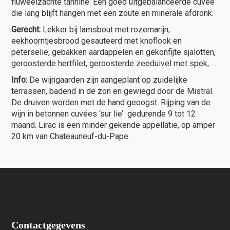
fluweelzachte tannine. Een goed uitgebalanceerde cuvée
die lang blijft hangen met een zoute en minerale afdronk.
Gerecht:
Lekker bij lamsbout met rozemarijn,
eekhoorntjesbrood gesauteerd met knoflook en
peterselie, gebakken aardappelen en gekonfijte sjalotten,
geroosterde hertfilet, geroosterde zeeduivel met spek, …
Info:
De wijngaarden zijn aangeplant op zuidelijke
terrassen, badend in de zon en gewiegd door de Mistral.
De druiven worden met de hand geoogst. Rijping van de
wijn in betonnen cuvées ‘sur lie’ gedurende 9 tot 12
maand. Lirac is een minder gekende appellatie, op amper
20 km van Chateauneuf-du-Pape.
Contactgegevens