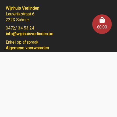
Wijnhuis Verlinden
Lauwrijkstraat 6
2223 Schriek
€
0,00
0472/ 34 53 24
info@wijnhuisverlinden.be
Enkel op afspraak
Algemene voorwaarden
Wijnhuis Verlinden verkoopt geen wijnen aan personen
jonger dan 18 jaar.
Aarzel niet en contacteer ons