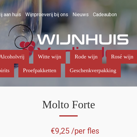
ij aan huis
Wijnproeverij bij ons
Nieuws
Cadeaubon
Alcoholvrij
Witte wijn
Rode wijn
Rosé wijn
irits
Proefpakketten
Geschenkverpakking
Molto Forte
€
9,25
/per fles