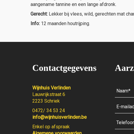
aangename tannine en een lange afdronk.
Gerecht:
Lekker bij vlees, wild, gerechten mat c
Info:
12 maanden houtrijping.
Contactgegevens
Aarz
Wijnhuis Verlinden
Lauwrijkstraat 6
2223 Schriek
0472/ 34 53 24
info@wijnhuisverlinden.be
Enkel op afspraak
Algemene voorwaarden