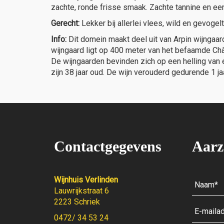
zachte, ronde frisse smaak. Zachte tannine en een f
Gerecht:
Lekker bij allerlei vlees, wild en gevogelt
Info:
Dit domein maakt deel uit van Arpin wijngaa
wijngaard ligt op 400 meter van het befaamde Ch
De wijngaarden bevinden zich op een helling van 
zijn 38 jaar oud. De wijn verouderd gedurende 1 
Contactgegevens
Aarz
Wijnhuis Verlinden
Lauwrijkstraat 6
2223 Schriek
0472/ 34 53 24