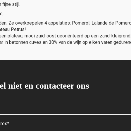
ijne stijl.
e, …
rden. Ze overkoepelen 4 appelaties: Pomerol, Lalande de Pomerol
âteau Petrus!
een plateau, mooi zuid-oost georiënteerd op een zand-kleigrond.
jaar in betonnen cuves en 30% van de wijn op eiken vaten gedure
el niet en contacteer ons