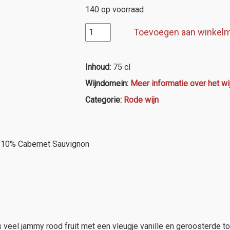
140 op voorraad
Montagne
Toevoegen aan winkel
Saint
Emilion,
Ch.Gachon
Inhoud:
75 cl
"Cuvée
Wijndomein:
Meer informatie over het w
les
Petites
Categorie:
Rode wijn
Ranga"
aantal
, 10% Cabernet Sauvignon
s veel jammy rood fruit met een vleugje vanille en geroosterde 