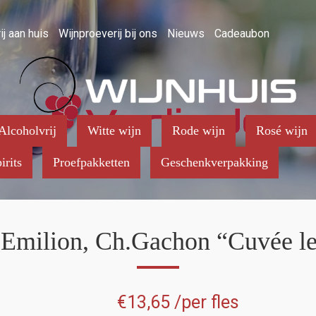
ij aan huis
Wijnproeverij bij ons
Nieuws
Cadeaubon
Alcoholvrij
Witte wijn
Rode wijn
Rosé wijn
irits
Proefpakketten
Geschenkverpakking
Emilion, Ch.Gachon “Cuvée le
€
13,65
/per fles