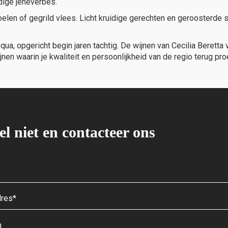
idige jeneverbes.
elen of gegrild vlees. Licht kruidige gerechten en geroosterde 
asqua, opgericht begin jaren tachtig. De wijnen van Cecilia Bere
nen waarin je kwaliteit en persoonlijkheid van de regio terug proe
el niet en contacteer ons