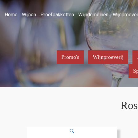
Home
Wijnen
Proefpakketten
Wijndomeinen
Wijnproever
Promo's
Wijnproeverij
Sp
Ros
🔍