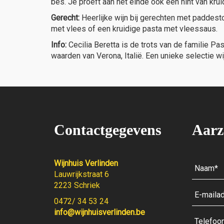
bes. Je proeft aan het einde ook een hint van kru
Gerecht:
Heerlijke wijn bij gerechten met paddesto
met vlees of een kruidige pasta met vleessaus.
Info:
Cecilia Beretta is de trots van de familie P
waarden van Verona, Italië. Een unieke selectie wij
Contactgegevens
Aarz
Wijnhuis Verlinden
Lauwrijkstraat 6
2223 Schriek
0472/ 34 53 24
info@wijnhuisverlinden.be