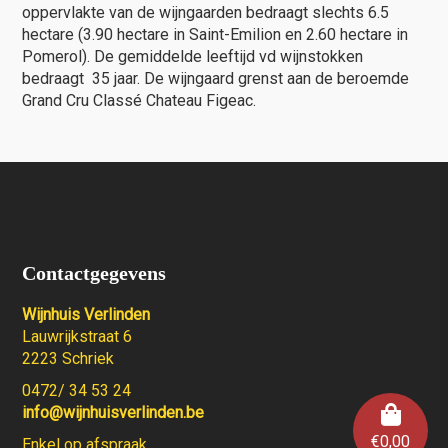
oppervlakte van de wijngaarden bedraagt slechts 6.5
hectare (3.90 hectare in Saint-Emilion en 2.60 hectare in
Pomerol). De gemiddelde leeftijd vd wijnstokken
bedraagt 35 jaar. De wijngaard grenst aan de beroemde
Grand Cru Classé Chateau Figeac.
Contactgegevens
Wijnhuis Verlinden
Lauwrijkstraat 6
2223 Schriek
0472/ 34 53 24
info@wijnhuisverlinden.be
€
0,00
Enkel op afspraak