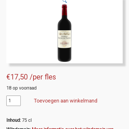
🔍
€
17,50
/per fles
18 op voorraad
Saint-
Toevoegen aan winkelmand
Emilion,
Chateau
Rocher
Inhoud:
75 cl
Figeac