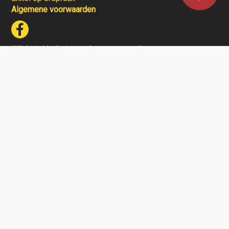
Algemene voorwaarden
Wijnhuis Verlinden verkoopt geen wijnen aan personen
jonger dan 18 jaar.
Aarzel niet en contacteer ons