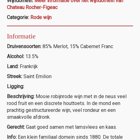
Wijndomein:
Meer informatie over het wijndomein van
aantal
Chateau Rocher-Figeac
Categorie:
Rode wijn
Informatie
Druivensoorten:
85% Merlot, 15% Cabernet Franc
Alcohol:
13.5%
Land:
Frankrijk
Streek:
Saint Emilion
Ligging:
Beschrijving:
Mooie robijnrode wijn met in de neus veel
rood fruit en een discrete houttoets. In de mond een
prachtig gestructureerde wijn, veel rondeur en een
smaakvolle afdronk.
Gerecht:
Gaat goed samen met lamsvlees en kaas.
Info:
Een klein familiaal domein sinds 1880. De totale