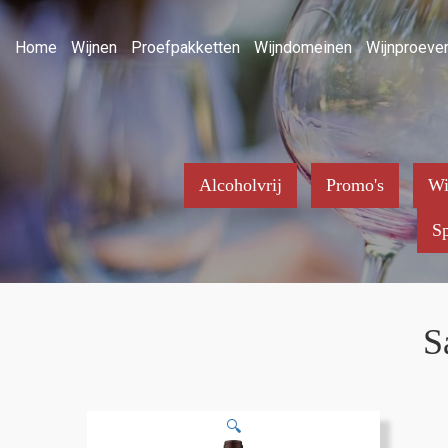
Home
Wijnen
Proefpakketten
Wijndomeinen
Wijnproever
Alcoholvrij
Promo's
Wi
Sp
S
🔍