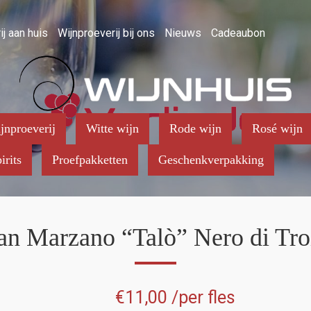
ij aan huis
Wijnproeverij bij ons
Nieuws
Cadeaubon
jnproeverij
Witte wijn
Rode wijn
Rosé wijn
irits
Proefpakketten
Geschenkverpakking
an Marzano “Talò” Nero di Tro
€
11,00
/per fles