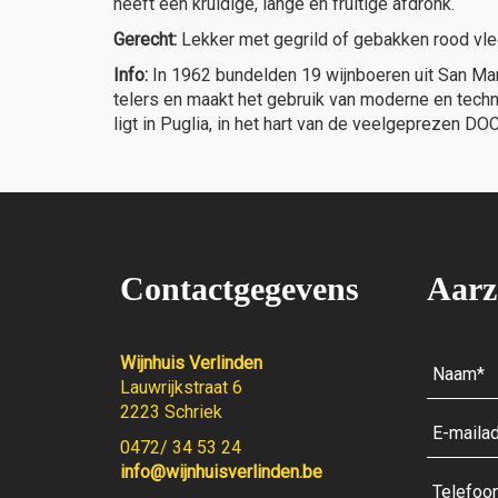
heeft een kruidige, lange en fruitige afdronk.
Gerecht:
Lekker met gegrild of gebakken rood vle
Info:
In 1962 bundelden 19 wijnboeren uit San Mar
telers en maakt het gebruik van moderne en techn
ligt in Puglia, in het hart van de veelgeprezen D
Contactgegevens
Aarz
Wijnhuis Verlinden
Lauwrijkstraat 6
2223 Schriek
0472/ 34 53 24
info@wijnhuisverlinden.be