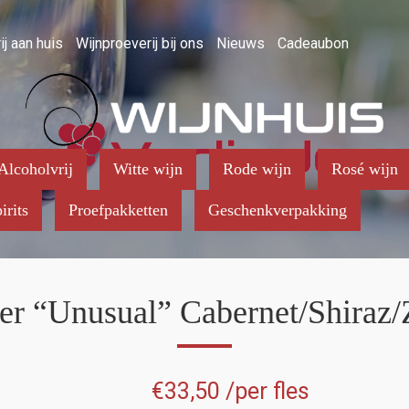
ij aan huis
Wijnproeverij bij ons
Nieuws
Cadeaubon
Alcoholvrij
Witte wijn
Rode wijn
Rosé wijn
irits
Proefpakketten
Geschenkverpakking
er “Unusual” Cabernet/Shiraz/
€
33,50
/per fles