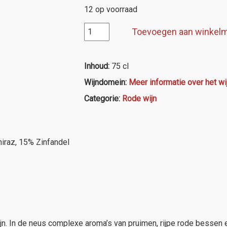
12 op voorraad
Terramater
Toevoegen aan winkel
"Unusual"
Cabernet/Shiraz/Zinfandel
aantal
Inhoud:
75 cl
Wijndomein:
Meer informatie over het w
Categorie:
Rode wijn
raz, 15% Zinfandel
jn. In de neus complexe aroma’s van pruimen, rijpe rode bessen 