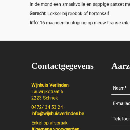
In de mond een smaakvolle en sappige aanzet met 
Gerecht:
Lekker bij reebok of hertenkalf.
Info:
16 maanden houtrijping op nieuw Franse eik.
Contactgegevens
Aarz
Wijnhuis Verlinden
Lauwrijkstraat 6
2223 Schriek
0472/ 34 53 24
info@wijnhuisverlinden.be
Enkel op afspraak
Algemene voorwaarden