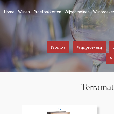
Home
Wijnen
Proefpakketten
Wijndomeinen
Wijnproever
Promo's
Wijnproeverij
Sp
Terramat
🔍