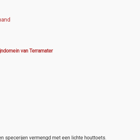
mand
ijndomein van Terramater
en specerijen vermengd met een lichte houttoets.