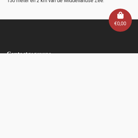
150 meter en 2 km van de Middellandse Zee.
€
0,00
Contactgegevens
Wijnhuis Verlinden
Lauwrijkstraat 6
2223 Schriek
0472/ 34 53 24
info@wijnhuisverlinden.be
Enkel op afspraak
Algemene voorwaarden
Wijnhuis Verlinden verkoopt geen wijnen aan personen