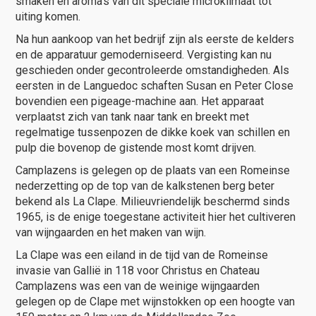
smaken en aroma’s van dit speciale microklimaat tot
uiting komen.
Na hun aankoop van het bedrijf zijn als eerste de kelders
en de apparatuur gemoderniseerd. Vergisting kan nu
geschieden onder gecontroleerde omstandigheden. Als
eersten in de Languedoc schaften Susan en Peter Close
bovendien een pigeage-machine aan. Het apparaat
verplaatst zich van tank naar tank en breekt met
regelmatige tussenpozen de dikke koek van schillen en
pulp die bovenop de gistende most komt drijven.
Camplazens is gelegen op de plaats van een Romeinse
nederzetting op de top van de kalkstenen berg beter
bekend als La Clape. Milieuvriendelijk beschermd sinds
1965, is de enige toegestane activiteit hier het cultiveren
van wijngaarden en het maken van wijn.
La Clape was een eiland in de tijd van de Romeinse
invasie van Gallië in 118 voor Christus en Chateau
Camplazens was een van de weinige wijngaarden
gelegen op de Clape met wijnstokken op een hoogte van