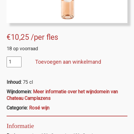
€
10,25
/per fles
18 op voorraad
AOP
Toevoegen aan winkelmand
Languedoc,
Chateau
Camplazens
Inhoud:
75 cl
Reserve
Wijndomein:
Meer informatie over het wijndomein van
rosé
Chateau Camplazens
aantal
Categorie:
Rosé wijn
Informatie