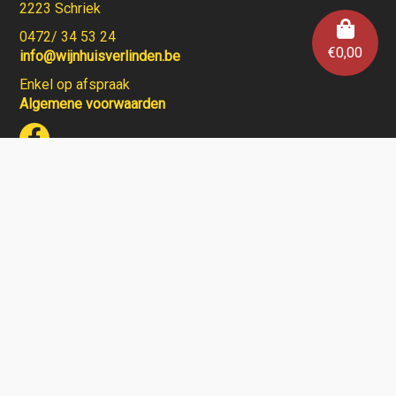
2223 Schriek
0472/ 34 53 24
€
0,00
info@wijnhuisverlinden.be
Enkel op afspraak
Algemene voorwaarden
Wijnhuis Verlinden verkoopt geen wijnen aan personen
jonger dan 18 jaar.
Aarzel niet en contacteer ons