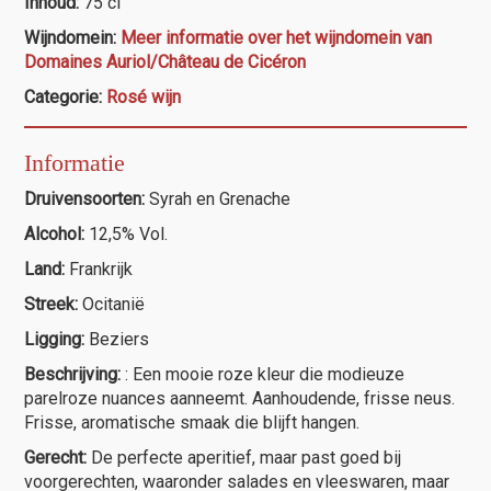
Inhoud:
75 cl
Réserve
Wijndomein:
Meer informatie over het wijndomein van
rosé
Domaines Auriol/Château de Cicéron
aantal
Categorie:
Rosé wijn
Informatie
Druivensoorten:
Syrah en Grenache
Alcohol:
12,5% Vol.
Land:
Frankrijk
Streek:
Ocitanië
Ligging:
Beziers
Beschrijving:
: Een mooie roze kleur die modieuze
parelroze nuances aanneemt. Aanhoudende, frisse neus.
Frisse, aromatische smaak die blijft hangen.
Gerecht:
De perfecte aperitief, maar past goed bij
voorgerechten, waaronder salades en vleeswaren, maar