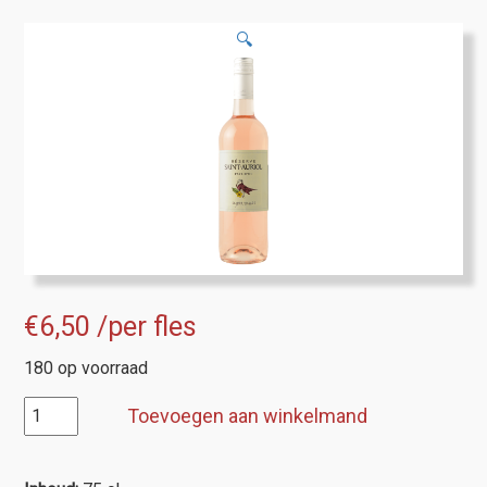
🔍
€
6,50
/per fles
180 op voorraad
IGP
Toevoegen aan winkelmand
d'Oc,
Saint
Auriol