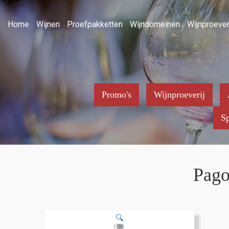
Home
Wijnen
Proefpakketten
Wijndomeinen
Wijnproever
Promo's
Wijnproeverij
Sp
Pago
🔍