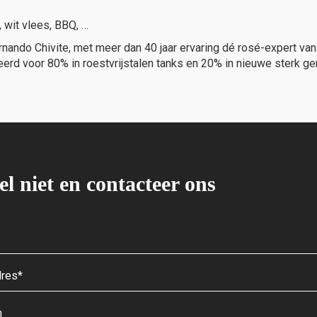
, wit vlees, BBQ, …
nando Chivite, met meer dan 40 jaar ervaring dé rosé-expert va
erd voor 80% in roestvrijstalen tanks en 20% in nieuwe sterk g
el niet en contacteer ons