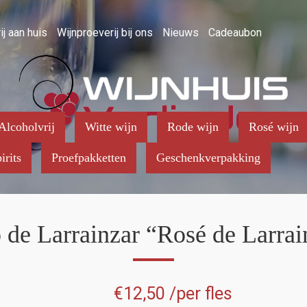
ij aan huis
Wijnproeverij bij ons
Nieuws
Cadeaubon
Alcoholvrij
Witte wijn
Rode wijn
Rosé wijn
irits
Proefpakketten
Geschenkverpakking
 de Larrainzar “Rosé de Larrai
€
12,50
/per fles