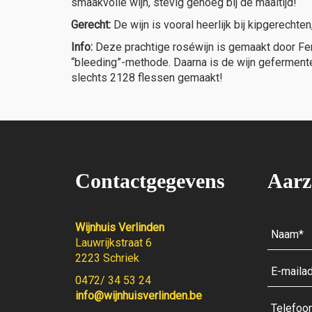
smaakvolle wijn, stevig genoeg bij de maaltijd!
Gerecht:
De wijn is vooral heerlijk bij kipgerechten
Info:
Deze prachtige roséwijn is gemaakt door Fer
“bleeding”-methode. Daarna is de wijn gefermente
slechts 2128 flessen gemaakt!
Contactgegevens
Aarz
Wijnhuis Verlinden
Lauwrijkstraat 6
2223 Schriek
0472/ 34 53 24
info@wijnhuisverlinden.be