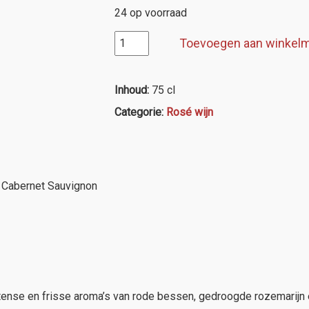
24 op voorraad
Pago
Toevoegen aan winkel
de
Larrainzar
"Rosé
Inhoud:
75 cl
de
Categorie:
Rosé wijn
Larrainzar"
aantal
 Cabernet Sauvignon
intense en frisse aroma’s van rode bessen, gedroogde rozemarijn