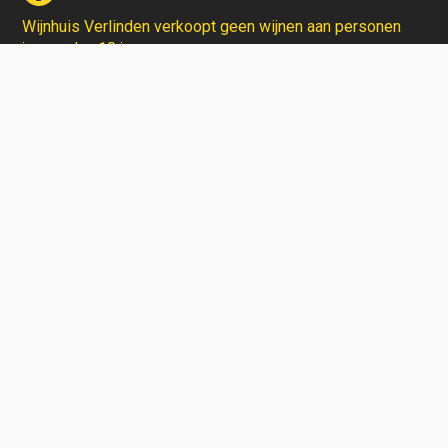
Wijnhuis Verlinden verkoopt geen wijnen aan personen
jonger dan 18 jaar.
Aarzel niet en contacteer ons