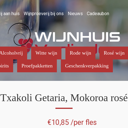
ij aan huis
Wijnproeverij bij ons
Nieuws
Cadeaubon
Alcoholvrij
Witte wijn
Rode wijn
Rosé wijn
irits
Proefpakketten
Geschenkverpakking
Txakoli Getaria, Mokoroa rosé
€
10,85
/per fles