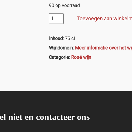
90 op voorraad
Txakoli
Toevoegen aan winkel
Getaria,
Mokoroa
rosé
Inhoud:
75 cl
aantal
Wijndomein:
Meer informatie over het w
Categorie:
Rosé wijn
el niet en contacteer ons