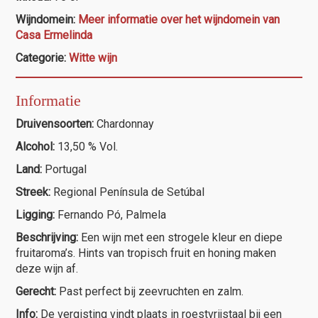
la
Wijndomein:
Meer informatie over het wijndomein van
Mar"
Casa Ermelinda
Chardonnay
Barrel
Categorie:
Witte wijn
Aged
aantal
Informatie
Druivensoorten:
Chardonnay
Alcohol:
13,50 % Vol.
Land:
Portugal
Streek:
Regional Península de Setúbal
Ligging:
Fernando Pó, Palmela
Beschrijving:
Een wijn met een strogele kleur en diepe
fruitaroma’s. Hints van tropisch fruit en honing maken
deze wijn af.
Gerecht:
Past perfect bij zeevruchten en zalm.
Info:
De vergisting vindt plaats in roestvrijstaal bij een