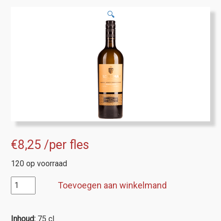
🔍
€
8,25
/per fles
120 op voorraad
Casa
Toevoegen aan winkelmand
Ermelinda
"Flor
de
Inhoud:
75 cl