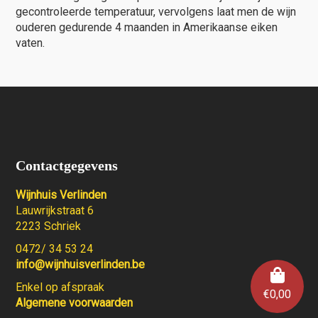
gecontroleerde temperatuur, vervolgens laat men de wijn
ouderen gedurende 4 maanden in Amerikaanse eiken
vaten.
Contactgegevens
Wijnhuis Verlinden
Lauwrijkstraat 6
2223 Schriek
0472/ 34 53 24
info@wijnhuisverlinden.be
Enkel op afspraak
€
0,00
Algemene voorwaarden