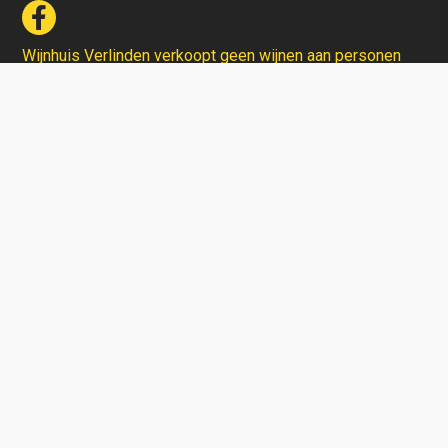
Wijnhuis Verlinden verkoopt geen wijnen aan personen
jonger dan 18 jaar.
Aarzel niet en contacteer ons