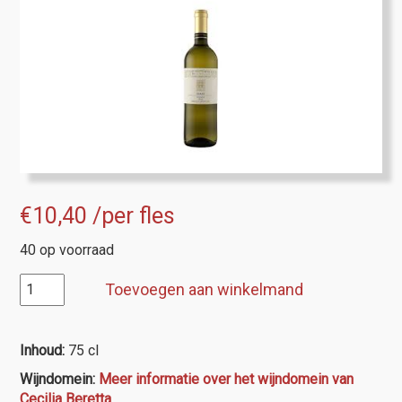
€
10,40
/per fles
40 op voorraad
Cecilia
Toevoegen aan winkelmand
Beretta
Soave
Classico
Inhoud:
75 cl
'Brognoligo'
Wijndomein:
Meer informatie over het wijndomein van
aantal
Cecilia Beretta