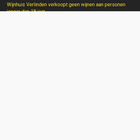
Wijnhuis Verlinden verkoopt geen wijnen aan personen
jonger dan 18 jaar.
Aarzel niet en contacteer ons