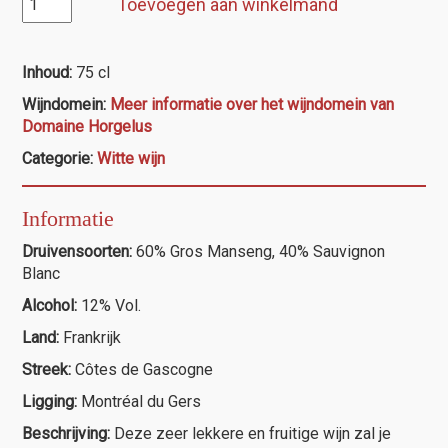
Toevoegen aan winkelmand
Horgelus
Gros
Manseng/Sauvignon
Inhoud:
75 cl
Blanc
Wijndomein:
Meer informatie over het wijndomein van
aantal
Domaine Horgelus
Categorie:
Witte wijn
Informatie
Druivensoorten:
60% Gros Manseng, 40% Sauvignon
Blanc
Alcohol:
12% Vol.
Land:
Frankrijk
Streek:
Côtes de Gascogne
Ligging:
Montréal du Gers
Beschrijving:
Deze zeer lekkere en fruitige wijn zal je