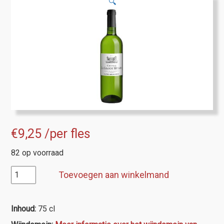
🔍
€
9,25
/per fles
82 op voorraad
Entre-
Toevoegen aan winkelmand
Deux-
Mers,
Ch.La
Inhoud:
75 cl
Grande