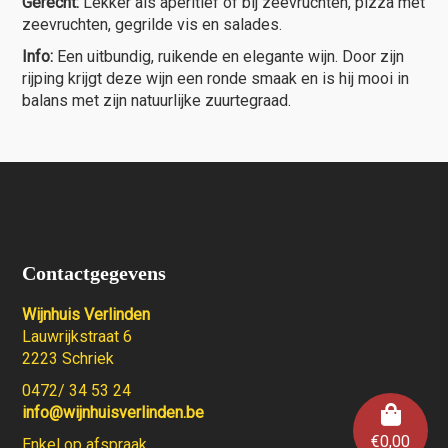
Gerecht:
Lekker als aperitief of bij zeevruchten, pizza met
zeevruchten, gegrilde vis en salades.
Info:
Een uitbundig, ruikende en elegante wijn. Door zijn
rijping krijgt deze wijn een ronde smaak en is hij mooi in
balans met zijn natuurlijke zuurtegraad.
Contactgegevens
Wijnhuis Verlinden
Lauwrijkstraat 6
2223 Schriek
0472/ 34 53 24
info@wijnhuisverlinden.be
€
0,00
Enkel op afspraak