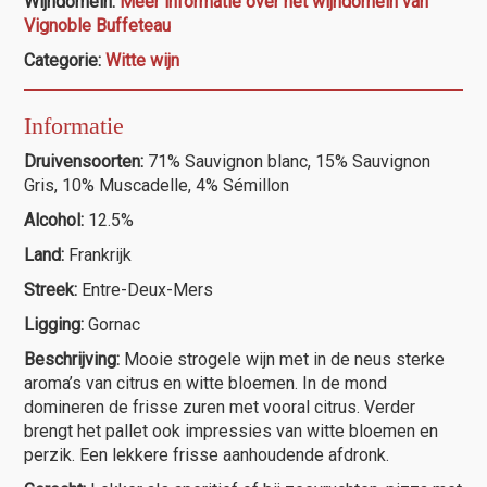
Wijndomein:
Meer informatie over het wijndomein van
Métairie
Vignoble Buffeteau
aantal
Categorie:
Witte wijn
Informatie
Druivensoorten:
71% Sauvignon blanc, 15% Sauvignon
Gris, 10% Muscadelle, 4% Sémillon
Alcohol:
12.5%
Land:
Frankrijk
Streek:
Entre-Deux-Mers
Ligging:
Gornac
Beschrijving:
Mooie strogele wijn met in de neus sterke
aroma’s van citrus en witte bloemen. In de mond
domineren de frisse zuren met vooral citrus. Verder
brengt het pallet ook impressies van witte bloemen en
perzik. Een lekkere frisse aanhoudende afdronk.