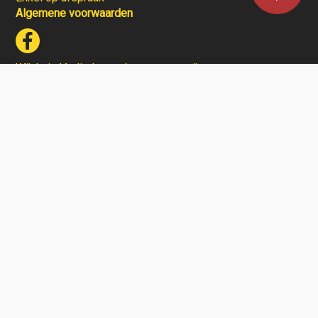
Algemene voorwaarden
Wijnhuis Verlinden verkoopt geen wijnen aan personen
jonger dan 18 jaar.
Aarzel niet en contacteer ons