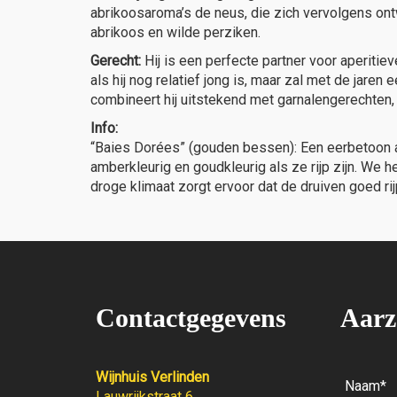
abrikoosaroma’s de neus, die zich vervolgens ontw
abrikoos en wilde perziken.
Gerecht:
Hij is een perfecte partner voor aperitie
als hij nog relatief jong is, maar zal met de jare
combineert hij uitstekend met garnalengerechten,
Info:
“Baies Dorées” (gouden bessen): Een eerbetoon a
amberkleurig en goudkleurig als ze rijp zijn. We h
droge klimaat zorgt ervoor dat de druiven goed rij
Contactgegevens
Aarz
Wijnhuis Verlinden
Lauwrijkstraat 6