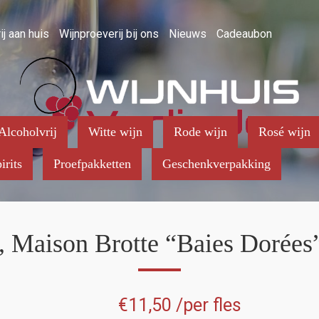
ij aan huis
Wijnproeverij bij ons
Nieuws
Cadeaubon
Alcoholvrij
Witte wijn
Rode wijn
Rosé wijn
irits
Proefpakketten
Geschenkverpakking
 Maison Brotte “Baies Dorées
€
11,50
/per fles