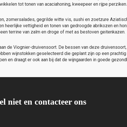
ikkelen tot tonen van acaciahoning, kweepeer en rijpe perziken. 
ven, zomersalades, gegrilde witte vis, sushi en zoetzure Aziatis
n een heerlijke vettigheid en tonen van gedroogde abrikozen en ho
 een terrine van zalm en droge of met as bestoven geitenkazen.
an de Viognier-druivensoort. De bessen van deze druivensoort, 
ebben wijnstokken geselecteerd die geplant zijn op een prachtig si
pen en draagt ​​er ook aan bij dat de wijngaarden in goede gezondh
el niet en contacteer ons