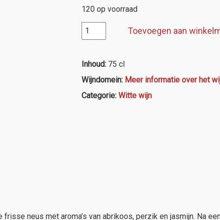
120 op voorraad
IGP
Toevoegen aan winkel
d'Oc,
Maison
Brotte
Inhoud:
75 cl
"Baies
Wijndomein:
Meer informatie over het w
Dorées"
Viognier
Categorie:
Witte wijn
aantal
frisse neus met aroma’s van abrikoos, perzik en jasmijn. Na een