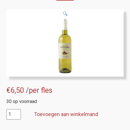
🔍
€
6,50
/per fles
30 op voorraad
IGP
Toevoegen aan winkelmand
d'Oc,
Saint