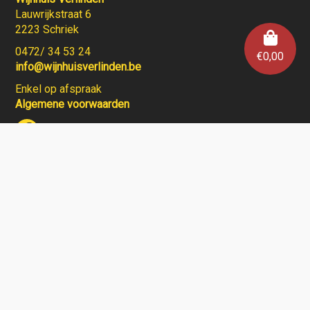
Lauwrijkstraat 6
2223 Schriek
0472/ 34 53 24
€
0,00
info@wijnhuisverlinden.be
Enkel op afspraak
Algemene voorwaarden
Wijnhuis Verlinden verkoopt geen wijnen aan personen
jonger dan 18 jaar.
Aarzel niet en contacteer ons