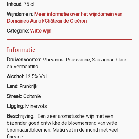
Auriol
Inhoud:
75 cl
Réserve
Wijndomein:
Meer informatie over het wijndomein van
blanc
Domaines Auriol/Château de Cicéron
aantal
Categorie:
Witte wijn
Informatie
Druivensoorten:
Marsanne, Roussanne, Sauvignon blanc
en Vermentino.
Alcohol:
12,5% Vol.
Land:
Frankrijk
Streek:
Ocitanië
Ligging:
Minervois
Beschrijving:
: Een zeer aromatische wijn met een
bijzonder goed ontwikkelde bloemenrand van witte
boomgaardbloemen. Matig vet in de mond met veel
finesse.