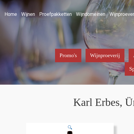
Home
Wijnen
Proefpakketten
Wijndomeinen
Wijnproever
Promo's
Wijnproeverij
Sp
Karl Erbes, Ü
🔍