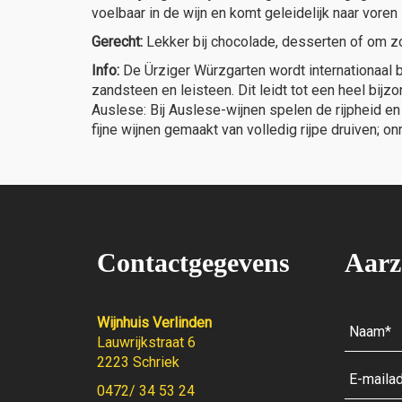
voelbaar in de wijn en komt geleidelijk naar voren
Gerecht:
Lekker bij chocolade, desserten of om zo
Info:
De Ürziger Würzgarten wordt internationaal
zandsteen en leisteen. Dit leidt tot een heel bijz
Auslese: Bij Auslese-wijnen spelen de rijpheid e
fijne wijnen gemaakt van volledig rijpe druiven; 
Contactgegevens
Aarz
Wijnhuis Verlinden
Lauwrijkstraat 6
2223 Schriek
0472/ 34 53 24