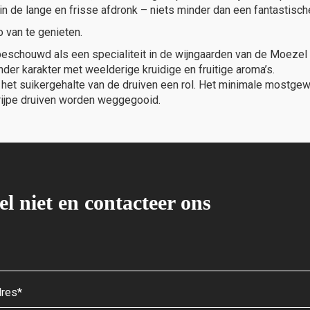
 in de lange en frisse afdronk – niets minder dan een fantastisc
 van te genieten.
 beschouwd als een specialiteit in de wijngaarden van de Moez
onder karakter met weelderige kruidige en fruitige aroma’s.
n het suikergehalte van de druiven een rol. Het minimale mostgew
onrijpe druiven worden weggegooid.
el niet en contacteer ons