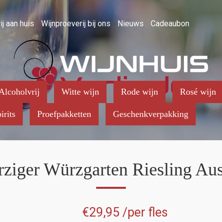
ij aan huis
Wijnproeverij bij ons
Nieuws
Cadeaubon
Alcoholvrij
Witte wijn
Rode wijn
Rosé wijn
irits
Proefpakketten
Geschenkverpakking
rziger Würzgarten Riesling Au
€
29,95
/per fles