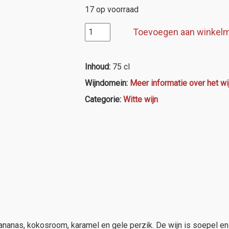
17 op voorraad
Karl
Toevoegen aan winkel
Erbes,
Ürziger
Würzgarten
Inhoud:
75 cl
Riesling
Wijndomein:
Meer informatie over het w
Auslese
***
Categorie:
Witte wijn
2019
aantal
ananas, kokosroom, karamel en gele perzik. De wijn is soepel en v