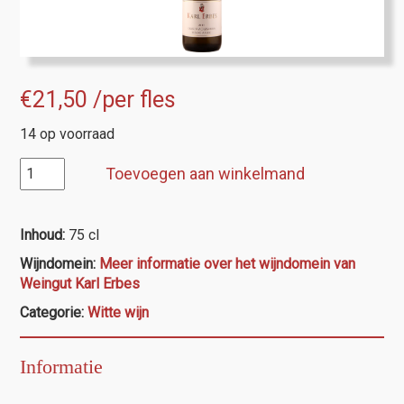
€
21,50
/per fles
14 op voorraad
Karl
Toevoegen aan winkelmand
Erbes,
Ürziger
Würzgarten
Inhoud:
75 cl
Riesling
Wijndomein:
Meer informatie over het wijndomein van
Auslese
Weingut Karl Erbes
2019
aantal
Categorie:
Witte wijn
Informatie