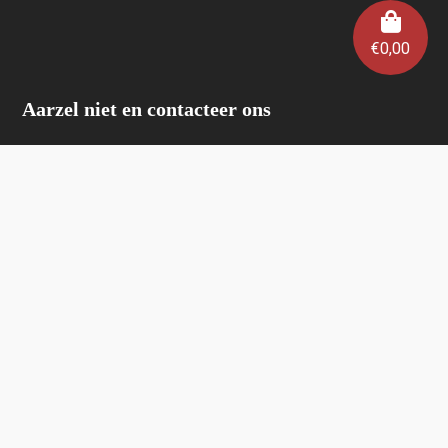
€
0,00
Aarzel niet en contacteer ons
Velden met een * zijn verplicht.