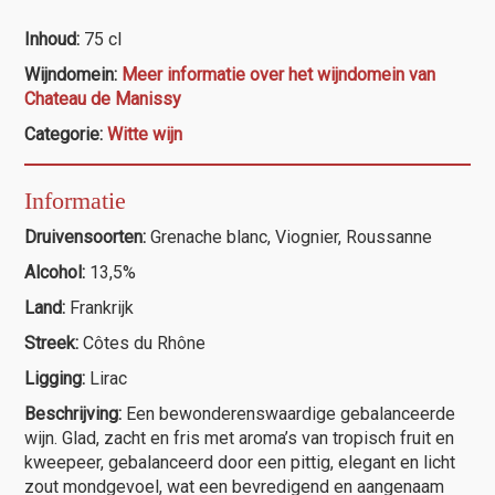
de
Manissy
Inhoud:
75 cl
"Trinité"
Wijndomein:
Meer informatie over het wijndomein van
Blanc
Chateau de Manissy
aantal
Categorie:
Witte wijn
Informatie
Druivensoorten:
Grenache blanc, Viognier, Roussanne
Alcohol:
13,5%
Land:
Frankrijk
Streek:
Côtes du Rhône
Ligging:
Lirac
Beschrijving:
Een bewonderenswaardige gebalanceerde
wijn. Glad, zacht en fris met aroma’s van tropisch fruit en
kweepeer, gebalanceerd door een pittig, elegant en licht
zout mondgevoel, wat een bevredigend en aangenaam