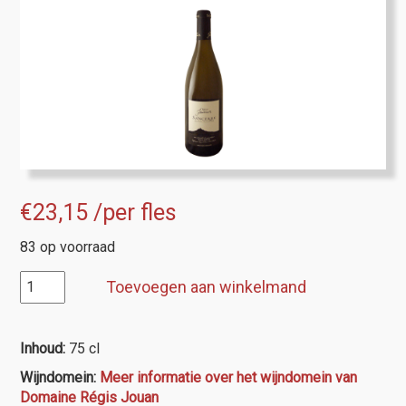
€
23,15
/per fles
83 op voorraad
Sancerre
Toevoegen aan winkelmand
Domaine
Régis
Jouan
Inhoud:
75 cl
aantal
Wijndomein:
Meer informatie over het wijndomein van
Domaine Régis Jouan