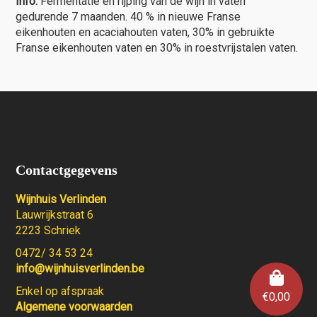
Info:
Fermentatie en rijping van de wijn in vaten
gedurende 7 maanden. 40 % in nieuwe Franse
eikenhouten en acaciahouten vaten, 30% in gebruikte
Franse eikenhouten vaten en 30% in roestvrijstalen vaten.
Contactgegevens
Wijnhuis Verlinden
Lauwrijkstraat 6
2223 Schriek
0472/ 34 53 24
info@wijnhuisverlinden.be
Enkel op afspraak
€
0,00
Algemene voorwaarden