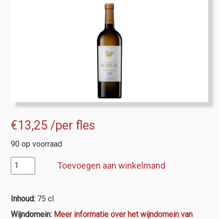
€
13,25
/per fles
90 op voorraad
Tejo,
Toevoegen aan winkelmand
Encosta
do
Sobral
Inhoud:
75 cl
Reserva
Wijndomein:
Meer informatie over het wijndomein van
branco