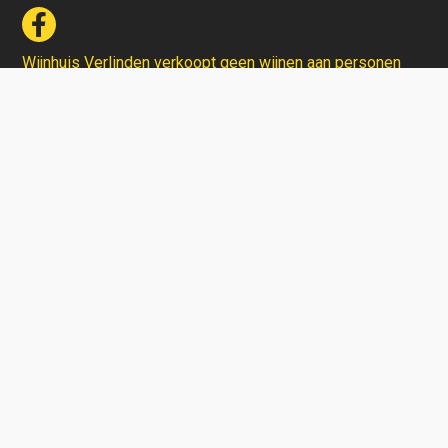
Wijnhuis Verlinden verkoopt geen wijnen aan personen
jonger dan 18 jaar.
Aarzel niet en contacteer ons