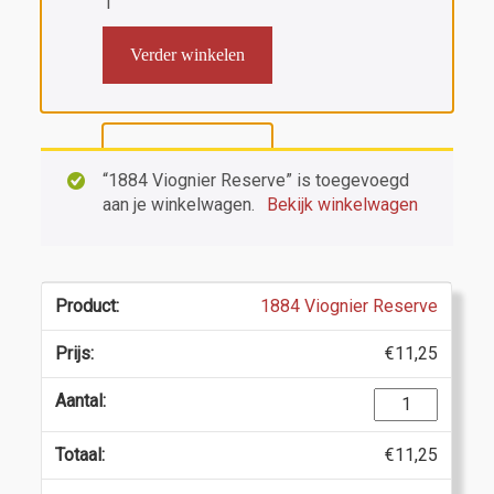
1
Verder winkelen
“1884 Viognier Reserve” is toegevoegd
aan je winkelwagen.
Bekijk winkelwagen
1884 Viognier Reserve
€
11,25
1884
Viognier
Reserve
€
11,25
aantal