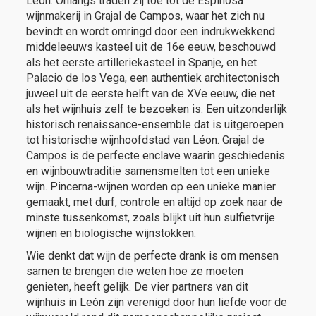
León. Onlangs traden zij toe tot de Espinosa
wijnmakerij in Grajal de Campos, waar het zich nu
bevindt en wordt omringd door een indrukwekkend
middeleeuws kasteel uit de 16e eeuw, beschouwd
als het eerste artilleriekasteel in Spanje, en het
Palacio de los Vega, een authentiek architectonisch
juweel uit de eerste helft van de XVe eeuw, die net
als het wijnhuis zelf te bezoeken is. Een uitzonderlijk
historisch renaissance-ensemble dat is uitgeroepen
tot historische wijnhoofdstad van Léon. Grajal de
Campos is de perfecte enclave waarin geschiedenis
en wijnbouwtraditie samensmelten tot een unieke
wijn. Pincerna-wijnen worden op een unieke manier
gemaakt, met durf, controle en altijd op zoek naar de
minste tussenkomst, zoals blijkt uit hun sulfietvrije
wijnen en biologische wijnstokken.
Wie denkt dat wijn de perfecte drank is om mensen
samen te brengen die weten hoe ze moeten
genieten, heeft gelijk. De vier partners van dit
wijnhuis in León zijn verenigd door hun liefde voor de