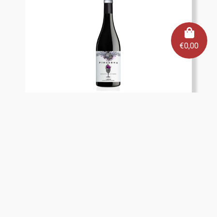
€
0,00
D.O.Léon, Pincerna Prieto Picudo
tinto
€
9,95
Bekijk product
Toevoegen aan winkelmand