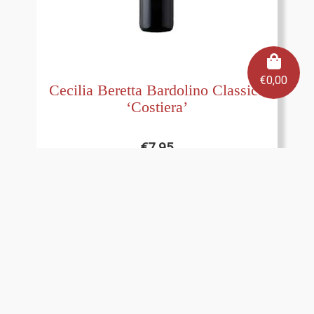
€
0,00
Cecilia Beretta Bardolino Classico
‘Costiera’
€
7,95
Bekijk product
Toevoegen aan winkelmand
In de kijker